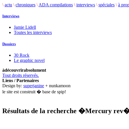
\
actu
\
chroniques
\
ADA compilations
\
interviews
\
spéciales
\
à pro
Interviews
Jamie Lidell
Toutes les interviews
Dossiers
30 Rock
Le graphic novel
àdécouvrirabsolument
Tout droits réservés.
Liens / Partenaires
Design by:
superjanine
+ nunkamoon
le site est construit � base de spip!
Résultats de la recherche
�Mercury rev
.........................................................................................................