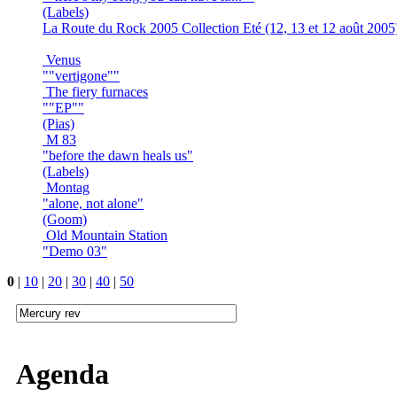
(Labels)
La Route du Rock 2005 Collection Eté (12, 13 et 12 août 2005
Venus
""vertigone""
The fiery furnaces
""EP""
(Pias)
M 83
"before the dawn heals us"
(Labels)
Montag
"alone, not alone"
(Goom)
Old Mountain Station
"Demo 03"
0
|
10
|
20
|
30
|
40
|
50
Agenda