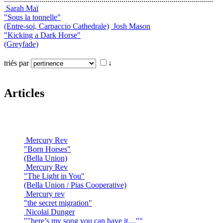
Sarah Maï
"Sous la tonnelle"
(Entre-soi, Carpaccio Cathedrale)
Josh Mason
"Kicking a Dark Horse"
(Greyfade)
triés par
↓
Articles
Mercury Rev
"Born Horses"
(Bella Union)
Mercury Rev
"The Light in You"
(Bella Union / Pias Cooperative)
Mercury rev
"the secret migration"
Nicolai Dunger
""here’s my song you can have it....""