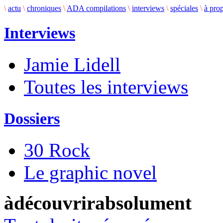
\
actu
\
chroniques
\
ADA compilations
\
interviews
\
spéciales
\
à pro
Interviews
Jamie Lidell
Toutes les interviews
Dossiers
30 Rock
Le graphic novel
àdécouvrirabsolument