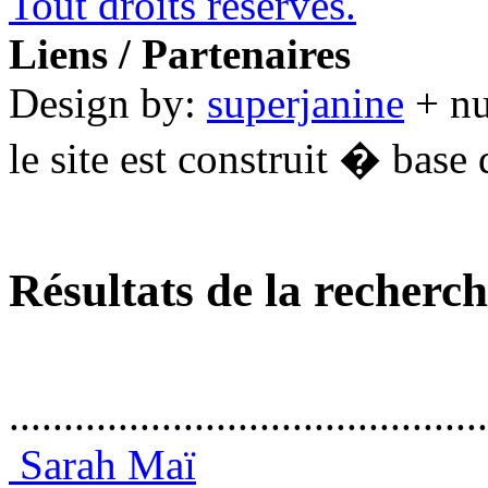
Tout droits réservés.
Liens / Partenaires
Design by:
superjanine
+ n
le site est construit � base 
Résultats de la recherc
............................................
Sarah Maï