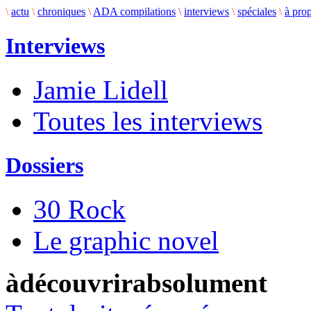
\
actu
\
chroniques
\
ADA compilations
\
interviews
\
spéciales
\
à pro
Interviews
Jamie Lidell
Toutes les interviews
Dossiers
30 Rock
Le graphic novel
àdécouvrirabsolument