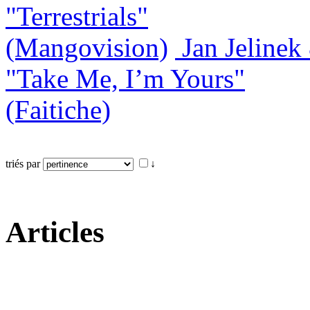
"Terrestrials"
(Mangovision)
Jan Jeline
"Take Me, I’m Yours"
(Faitiche)
triés par
↓
Articles