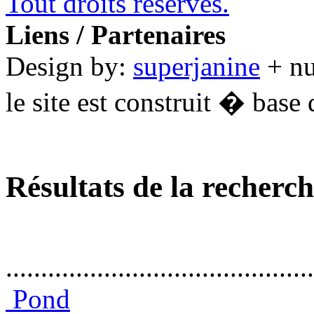
Tout droits réservés.
Liens / Partenaires
Design by:
superjanine
+ n
le site est construit � base 
Résultats de la recherc
............................................
Pond