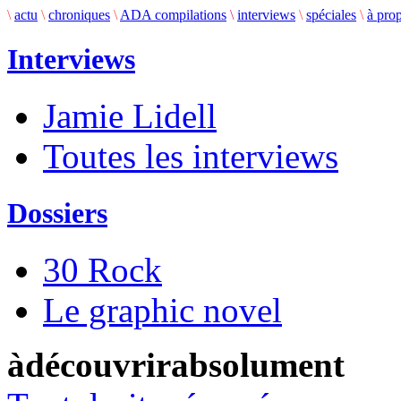
\
actu
\
chroniques
\
ADA compilations
\
interviews
\
spéciales
\
à pro
Interviews
Jamie Lidell
Toutes les interviews
Dossiers
30 Rock
Le graphic novel
àdécouvrirabsolument