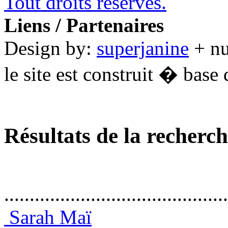
Tout droits réservés.
Liens / Partenaires
Design by:
superjanine
+ n
le site est construit � base 
Résultats de la recherc
............................................
Sarah Maï