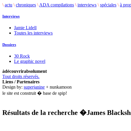
\
actu
\
chroniques
\
ADA compilations
\
interviews
\
spéciales
\
à pro
Interviews
Jamie Lidell
Toutes les interviews
Dossiers
30 Rock
Le graphic novel
àdécouvrirabsolument
Tout droits réservés.
Liens / Partenaires
Design by:
superjanine
+ nunkamoon
le site est construit � base de spip!
Résultats de la recherche
�James Blacks
.........................................................................................................