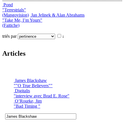
Pond
"Terrestrials"
(Mangovision)
Jan Jelinek & Alan Abrahams
"Take Me, I’m Yours"
(Faitiche)
triés par
↓
Articles
James Blackshaw
""O True Believers""
Digitalis
"interview avec Brad E. Rose"
O’Rourke, Jim
"Bad Timing "