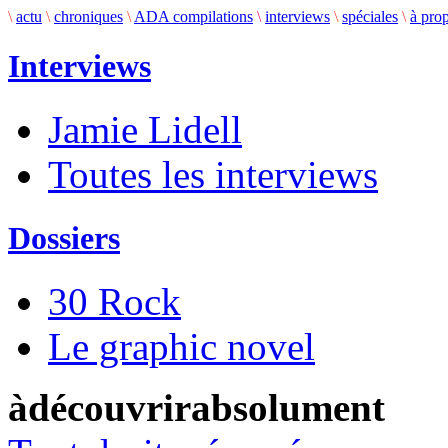
\
actu
\
chroniques
\
ADA compilations
\
interviews
\
spéciales
\
à pro
Interviews
Jamie Lidell
Toutes les interviews
Dossiers
30 Rock
Le graphic novel
àdécouvrirabsolument