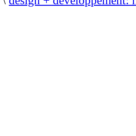
\
design + développement: 