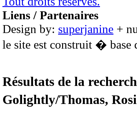
Tout droits réservés.
Liens / Partenaires
Design by:
superjanine
+ n
le site est construit � base 
Résultats de la recherc
Golightly/Thomas, Ros
............................................