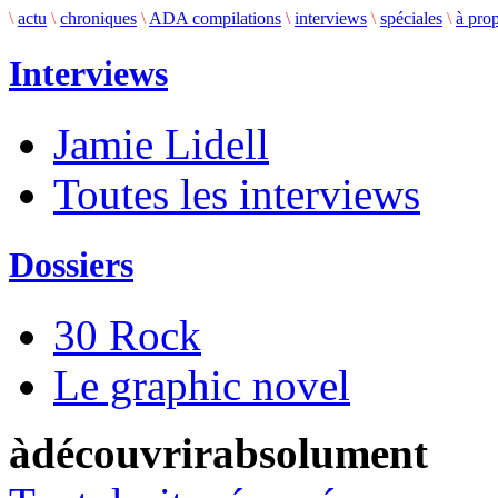
\
actu
\
chroniques
\
ADA compilations
\
interviews
\
spéciales
\
à pro
Interviews
Jamie Lidell
Toutes les interviews
Dossiers
30 Rock
Le graphic novel
àdécouvrirabsolument