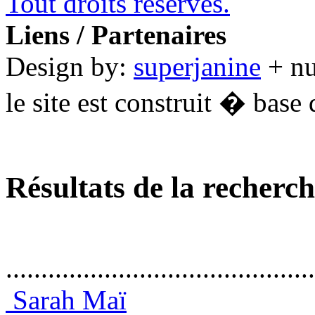
Tout droits réservés.
Liens / Partenaires
Design by:
superjanine
+ n
le site est construit � base 
Résultats de la recherc
............................................
Sarah Maï