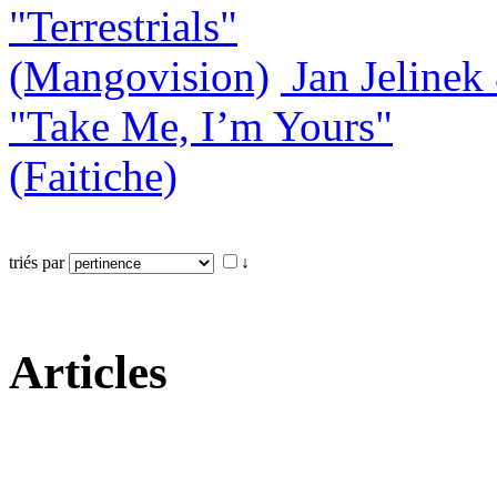
"Terrestrials"
(Mangovision)
Jan Jeline
"Take Me, I’m Yours"
(Faitiche)
triés par
↓
Articles