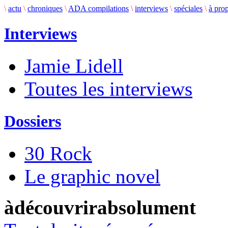
\
actu
\
chroniques
\
ADA compilations
\
interviews
\
spéciales
\
à pro
Interviews
Jamie Lidell
Toutes les interviews
Dossiers
30 Rock
Le graphic novel
àdécouvrirabsolument