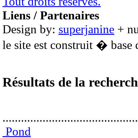
Tout droits réservés.
Liens / Partenaires
Design by:
superjanine
+ n
le site est construit � base 
Résultats de la recherc
............................................
Pond