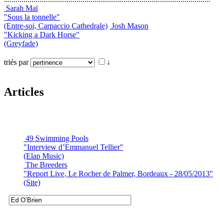
Sarah Maï
"Sous la tonnelle"
(Entre-soi, Carpaccio Cathedrale)
Josh Mason
"Kicking a Dark Horse"
(Greyfade)
triés par
↓
Articles
49 Swimming Pools
"Interview d’Emmanuel Tellier"
(Elap Music)
The Breeders
"Report Live, Le Rocher de Palmer, Bordeaux - 28/05/2013"
(Site)