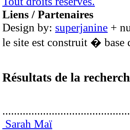
Tout droits réservés.
Liens / Partenaires
Design by:
superjanine
+ n
le site est construit � base 
Résultats de la recherc
............................................
Sarah Maï