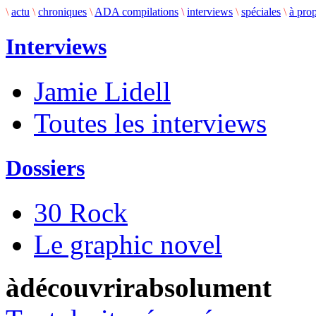
\
actu
\
chroniques
\
ADA compilations
\
interviews
\
spéciales
\
à pro
Interviews
Jamie Lidell
Toutes les interviews
Dossiers
30 Rock
Le graphic novel
àdécouvrirabsolument