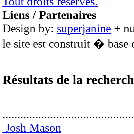
Tout droits réservés.
Liens / Partenaires
Design by:
superjanine
+ n
le site est construit � base 
Résultats de la recherc
............................................
Josh Mason