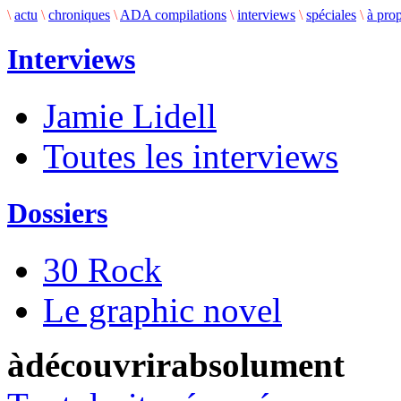
\
actu
\
chroniques
\
ADA compilations
\
interviews
\
spéciales
\
à pro
Interviews
Jamie Lidell
Toutes les interviews
Dossiers
30 Rock
Le graphic novel
àdécouvrirabsolument