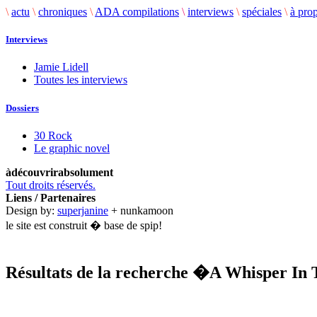
\
actu
\
chroniques
\
ADA compilations
\
interviews
\
spéciales
\
à pro
Interviews
Jamie Lidell
Toutes les interviews
Dossiers
30 Rock
Le graphic novel
àdécouvrirabsolument
Tout droits réservés.
Liens / Partenaires
Design by:
superjanine
+ nunkamoon
le site est construit � base de spip!
Résultats de la recherche
�A Whisper In 
.........................................................................................................