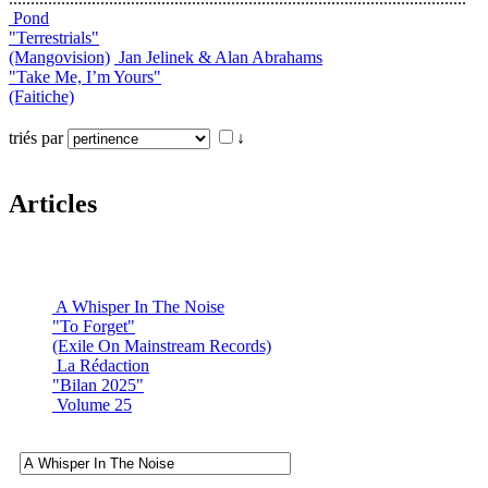
Pond
"Terrestrials"
(Mangovision)
Jan Jelinek & Alan Abrahams
"Take Me, I’m Yours"
(Faitiche)
triés par
↓
Articles
A Whisper In The Noise
"To Forget"
(Exile On Mainstream Records)
La Rédaction
"Bilan 2025"
Volume 25