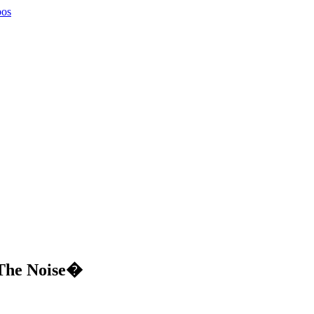
pos
The Noise�