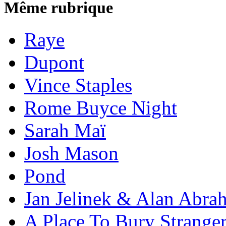
Même rubrique
Raye
Dupont
Vince Staples
Rome Buyce Night
Sarah Maï
Josh Mason
Pond
Jan Jelinek & Alan Abra
A Place To Bury Strange