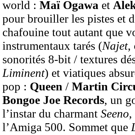
world :
Maï Ogawa
et
Alek
pour brouiller les pistes et
chafouine tout autant que v
instrumentaux tarés (
Najet
,
sonorités 8-bit / textures dé
Liminent
) et viatiques absur
pop :
Queen
/
Martin Circ
Bongoe Joe Records
, un g
l’instar du charmant
Seeno
,
l’Amiga 500. Sommet que