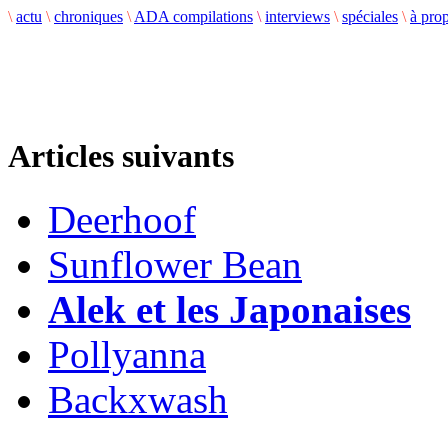
\
actu
\
chroniques
\
ADA compilations
\
interviews
\
spéciales
\
à pro
Articles suivants
Deerhoof
Sunflower Bean
Alek et les Japonaises
Pollyanna
Backxwash