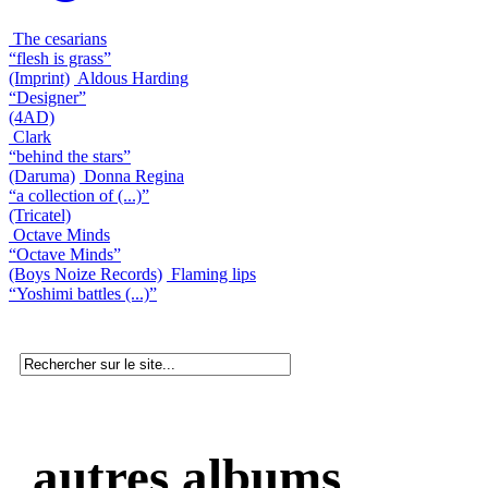
The cesarians
“flesh is grass”
(Imprint)
Aldous Harding
“Designer”
(4AD)
Clark
“behind the stars”
(Daruma)
Donna Regina
“a collection of (...)”
(Tricatel)
Octave Minds
“Octave Minds”
(Boys Noize Records)
Flaming lips
“Yoshimi battles (...)”
autres albums