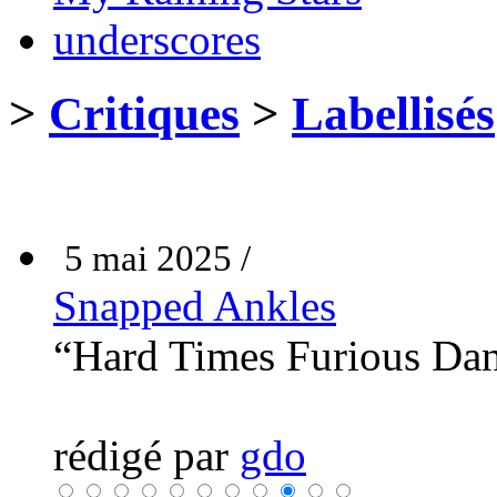
underscores
>
Critiques
>
Labellisés
5 mai 2025 /
Snapped Ankles
“Hard Times Furious Da
rédigé par
gdo