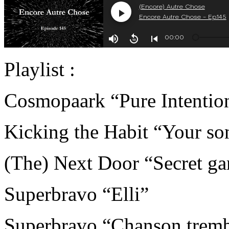
Playlist :
Cosmopaark “Pure Intentio
Kicking the Habit “Your so
(The) Next Door “Secret ga
Superbravo “Elli”
Superbravo “Chanson tremb