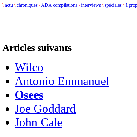
\
actu
\
chroniques
\
ADA compilations
\
interviews
\
spéciales
\
à pro
Articles suivants
Wilco
Antonio Emmanuel
Osees
Joe Goddard
John Cale