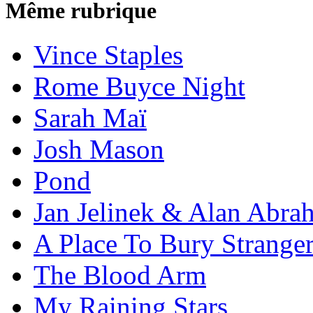
Même rubrique
Vince Staples
Rome Buyce Night
Sarah Maï
Josh Mason
Pond
Jan Jelinek & Alan Abra
A Place To Bury Strange
The Blood Arm
My Raining Stars