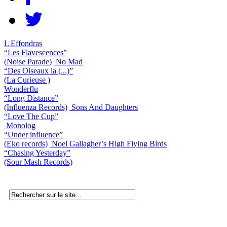
L Effondras
“Les Flavescences”
(Noise Parade)
No Mad
“Des Oiseaux la (...)”
(La Curieuse )
Wonderflu
“Long Distance”
(Influenza Records)
Sons And Daughters
“Love The Cup”
Monolog
“Under influence”
(Eko records)
Noel Gallagher’s High Flying Birds
“Chasing Yesterday”
(Sour Mash Records)