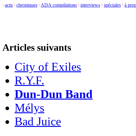
\
actu
\
chroniques
\
ADA compilations
\
interviews
\
spéciales
\
à pro
Articles suivants
City of Exiles
R.Y.F.
Dun-Dun Band
Mélys
Bad Juice