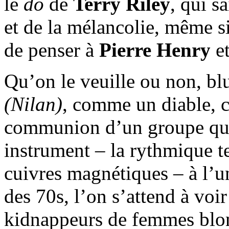
le
do
de
Terry Riley
, qui s
et de la mélancolie, même s
de penser à
Pierre Henry
et
Qu’on le veuille ou non, bl
(Nilan)
, comme un diable, 
communion d’un groupe qui
instrument – la rythmique te
cuivres magnétiques – à l’un
des 70s, l’on s’attend à voi
kidnappeurs de femmes blond