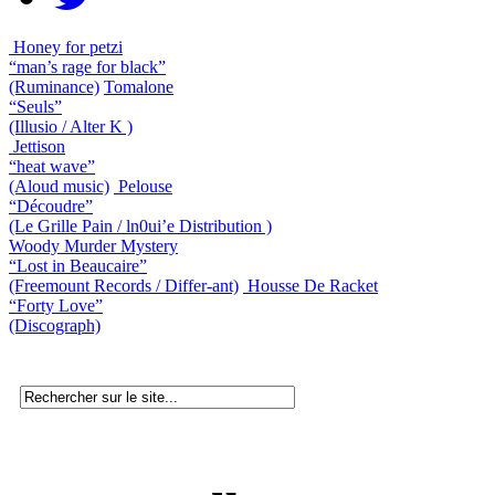
Honey for petzi
“man’s rage for black”
(Ruminance)
Tomalone
“Seuls”
(Illusio / Alter K )
Jettison
“heat wave”
(Aloud music)
Pelouse
“Découdre”
(Le Grille Pain / ln0ui’e Distribution )
Woody Murder Mystery
“Lost in Beaucaire”
(Freemount Records / Differ-ant)
Housse De Racket
“Forty Love”
(Discograph)