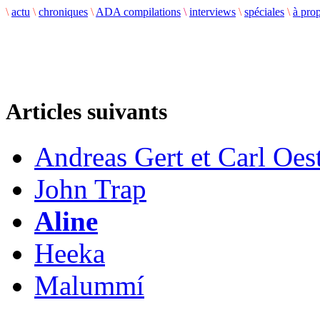
\
actu
\
chroniques
\
ADA compilations
\
interviews
\
spéciales
\
à pro
Articles suivants
Andreas Gert et Carl Oest
John Trap
Aline
Heeka
Malummí