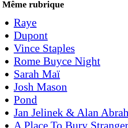
Même rubrique
Raye
Dupont
Vince Staples
Rome Buyce Night
Sarah Maï
Josh Mason
Pond
Jan Jelinek & Alan Abra
A Place To Bury Strange