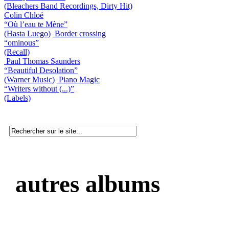
(Bleachers Band Recordings, Dirty Hit)
Colin Chloé
“Où l’eau te Mène”
(Hasta Luego)
Border crossing
“ominous”
(Recall)
Paul Thomas Saunders
“Beautiful Desolation”
(Warner Music)
Piano Magic
“Writers without (...)”
(Labels)
autres albums