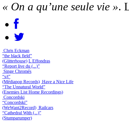
« On a qu’une seule vie »
. 
Chris Eckman
“the black field”
(Glitterhouse)
L Effondras
“Report live du (...)”
Singe Chromés
“s/t”
(Médiapop Records)
Have a Nice Life
“The Unnatural World”
(Enemies List Home Recordings)
Concordski
“Concordski”
(WeWant2Record)
Railcars
“Cathedral With (...)”
(Stumparumper)