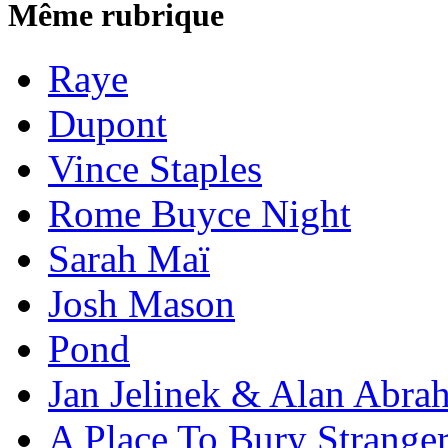
Même rubrique
Raye
Dupont
Vince Staples
Rome Buyce Night
Sarah Maï
Josh Mason
Pond
Jan Jelinek & Alan Abra
A Place To Bury Strange