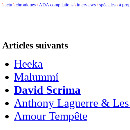
\
actu
\
chroniques
\
ADA compilations
\
interviews
\
spéciales
\
à pro
Articles suivants
Heeka
Malummí
David Scrima
Anthony Laguerre & Les 
Amour Tempête