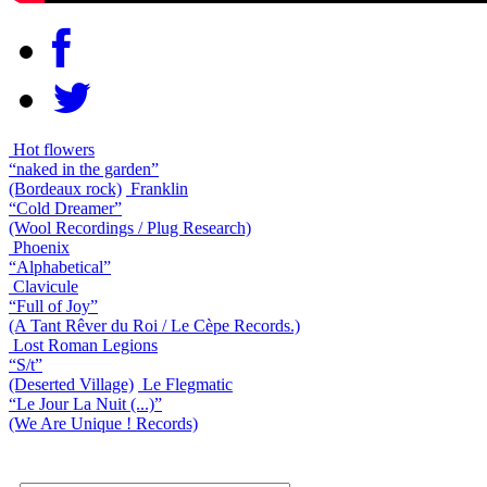
Hot flowers
“naked in the garden”
(Bordeaux rock)
Franklin
“Cold Dreamer”
(Wool Recordings / Plug Research)
Phoenix
“Alphabetical”
Clavicule
“Full of Joy”
(A Tant Rêver du Roi / Le Cèpe Records.)
Lost Roman Legions
“S/t”
(Deserted Village)
Le Flegmatic
“Le Jour La Nuit (...)”
(We Are Unique ! Records)