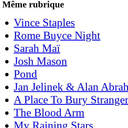
Même rubrique
Vince Staples
Rome Buyce Night
Sarah Maï
Josh Mason
Pond
Jan Jelinek & Alan Abra
A Place To Bury Strange
The Blood Arm
My Raining Stars