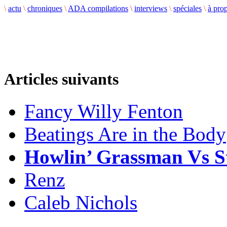
\
actu
\
chroniques
\
ADA compilations
\
interviews
\
spéciales
\
à pro
Articles suivants
Fancy Willy Fenton
Beatings Are in the Body
Howlin’ Grassman Vs S
Renz
Caleb Nichols