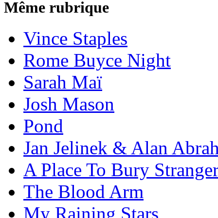
Même rubrique
Vince Staples
Rome Buyce Night
Sarah Maï
Josh Mason
Pond
Jan Jelinek & Alan Abra
A Place To Bury Strange
The Blood Arm
My Raining Stars