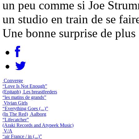
un peu comme si Joe Strumm
un studio en train de se fai
Une bonne surprise de plus 
Converge
“Love Is Not Enough”
(Epitaph)
Les breastfeeders
“les matins de grands”
Vivian Girls
“Everything Goes (...)”
(In The Red)
Aalborg
“Lifecatcher”
(Araki Records and Atypeek Music)
V/A
“air France / in (...)”