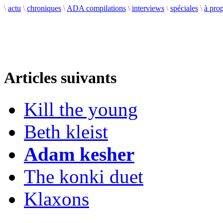
\
actu
\
chroniques
\
ADA compilations
\
interviews
\
spéciales
\
à pro
Articles suivants
Kill the young
Beth kleist
Adam kesher
The konki duet
Klaxons