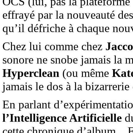
OCS (lui, pas la plateforme
effrayé par la nouveauté de
qu’il défriche à chaque nou
Chez lui comme chez
Jacc
sonore ne snobe jamais la 
Hyperclean
(ou même
Kat
jamais le dos à la bizarrerie
En parlant d’expérimentation
l’Intelligence Artificielle
du
cette chronique d’album... 