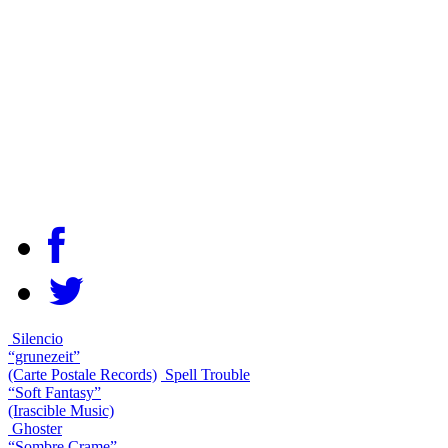
Silencio
“grunezeit”
(Carte Postale Records)
Spell Trouble
“Soft Fantasy”
(Irascible Music)
Ghoster
“Sombre Crame”