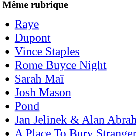
Même rubrique
Raye
Dupont
Vince Staples
Rome Buyce Night
Sarah Maï
Josh Mason
Pond
Jan Jelinek & Alan Abra
A Place To Bury Strange