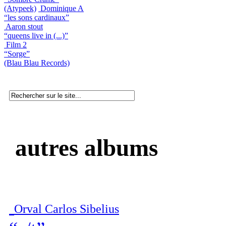
(Atypeek)
Dominique A
“les sons cardinaux”
Aaron stout
“queens live in (...)”
Film 2
“Sorge”
(Blau Blau Records)
autres albums
Orval Carlos Sibelius