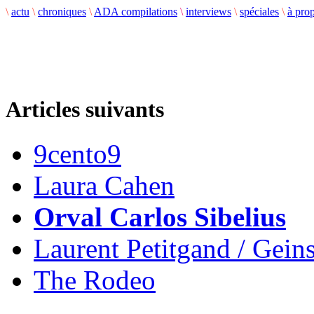
\
actu
\
chroniques
\
ADA compilations
\
interviews
\
spéciales
\
à pro
Articles suivants
9cento9
Laura Cahen
Orval Carlos Sibelius
Laurent Petitgand / Geins
The Rodeo