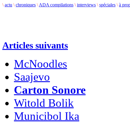
\
actu
\
chroniques
\
ADA compilations
\
interviews
\
spéciales
\
à pro
Articles suivants
McNoodles
Saajevo
Carton Sonore
Witold Bolik
Municibol Ika