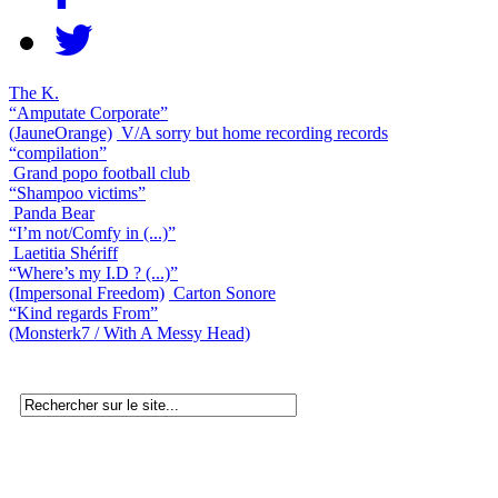
The K.
“Amputate Corporate”
(JauneOrange)
V/A sorry but home recording records
“compilation”
Grand popo football club
“Shampoo victims”
Panda Bear
“I’m not/Comfy in (...)”
Laetitia Shériff
“Where’s my I.D ? (...)”
(Impersonal Freedom)
Carton Sonore
“Kind regards From”
(Monsterk7 / With A Messy Head)