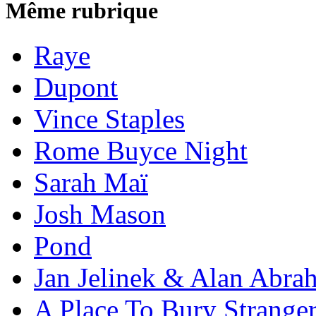
Même rubrique
Raye
Dupont
Vince Staples
Rome Buyce Night
Sarah Maï
Josh Mason
Pond
Jan Jelinek & Alan Abra
A Place To Bury Strange