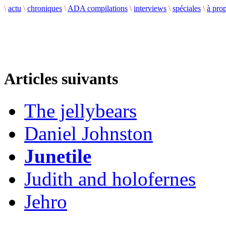
\
actu
\
chroniques
\
ADA compilations
\
interviews
\
spéciales
\
à pro
Articles suivants
The jellybears
Daniel Johnston
Junetile
Judith and holofernes
Jehro