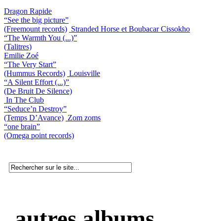
Dragon Rapide
“See the big picture”
(Freemount records)
Stranded Horse et Boubacar Cissokho
“The Warmth You (...)”
(Talitres)
Emilie Zoé
“The Very Start”
(Hummus Records)
Louisville
“A Silent Effort (...)”
(De Bruit De Silence)
In The Club
“Seduce’n Destroy”
(Temps D’Avance)
Zom zoms
“one brain”
(Omega point records)
autres albums