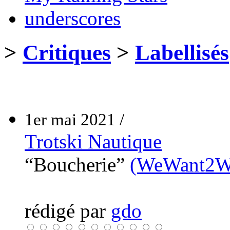
underscores
>
Critiques
>
Labellisés
1er mai 2021 /
Trotski Nautique
“Boucherie”
(WeWant2W
rédigé par
gdo