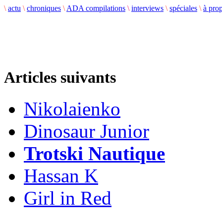
\
actu
\
chroniques
\
ADA compilations
\
interviews
\
spéciales
\
à pro
Articles suivants
Nikolaienko
Dinosaur Junior
Trotski Nautique
Hassan K
Girl in Red