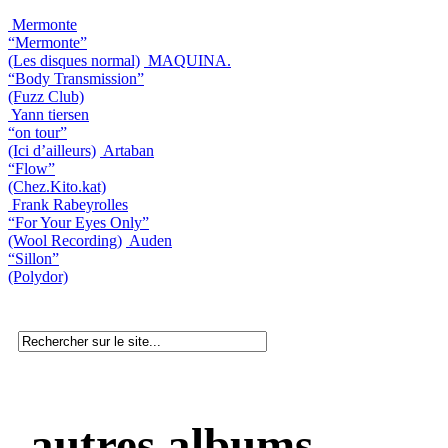
Mermonte
“Mermonte”
(Les disques normal)
MAQUINA.
“Body Transmission”
(Fuzz Club)
Yann tiersen
“on tour”
(Ici d’ailleurs)
Artaban
“Flow”
(Chez.Kito.kat)
Frank Rabeyrolles
“For Your Eyes Only”
(Wool Recording)
Auden
“Sillon”
(Polydor)
autres albums