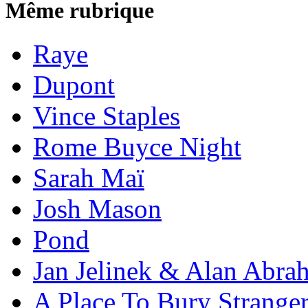
Même rubrique
Raye
Dupont
Vince Staples
Rome Buyce Night
Sarah Maï
Josh Mason
Pond
Jan Jelinek & Alan Abra
A Place To Bury Strange