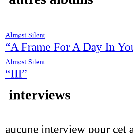
Almøst Silent
“A Frame For A Day In You
Almøst Silent
“III”
interviews
aucune interview pour cet ar