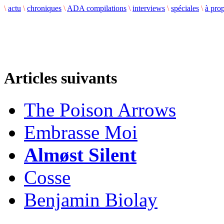
\
actu
\
chroniques
\
ADA compilations
\
interviews
\
spéciales
\
à pro
Articles suivants
The Poison Arrows
Embrasse Moi
Almøst Silent
Cosse
Benjamin Biolay