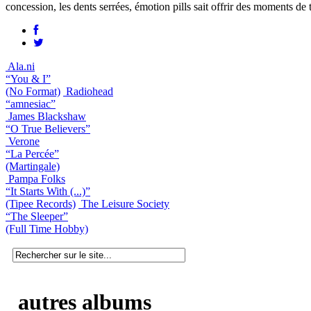
concession, les dents serrées, émotion pills sait offrir des moments de
Ala.ni
“You & I”
(No Format)
Radiohead
“amnesiac”
James Blackshaw
“O True Believers”
Verone
“La Percée”
(Martingale)
Pampa Folks
“It Starts With (...)”
(Tipee Records)
The Leisure Society
“The Sleeper”
(Full Time Hobby)
autres albums