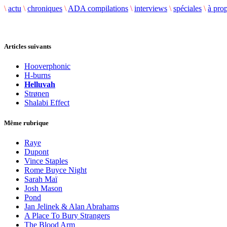
\
actu
\
chroniques
\
ADA compilations
\
interviews
\
spéciales
\
à pro
Articles suivants
Hooverphonic
H-burns
Helluvah
Strønen
Shalabi Effect
Même rubrique
Raye
Dupont
Vince Staples
Rome Buyce Night
Sarah Maï
Josh Mason
Pond
Jan Jelinek & Alan Abrahams
A Place To Bury Strangers
The Blood Arm