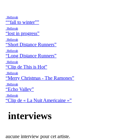
Helluvah
““fall to winter””
Helluvah
“lost in progress”
Helluvah
“Short Distance Runners”
Helluvah
“Long Distance Runners”
Helluvah
“Clip de This is Hot”
Helluvah
“Merry Christmas - The Ramones”
Helluvah
“Echo Valley”
Helluvah
“Clip de « La Nuit Americaine »”
interviews
aucune interview pour cet artiste.