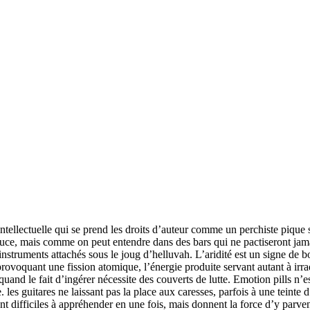
 intellectuelle qui se prend les droits d’auteur comme un perchiste pique 
uce, mais comme on peut entendre dans des bars qui ne pactiseront jamai
instruments attachés sous le joug d’helluvah. L’aridité est un signe de bonn
rovoquant une fission atomique, l’énergie produite servant autant à irradi
 quand le fait d’ingérer nécessite des couverts de lutte. Emotion pills n
 les guitares ne laissant pas la place aux caresses, parfois à une teint
nt difficiles à appréhender en une fois, mais donnent la force d’y parveni