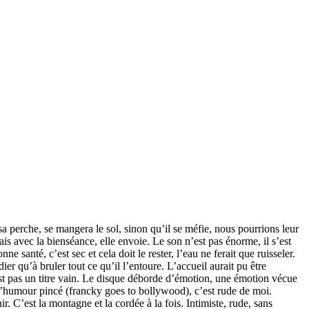
sa perche, se mangera le sol, sinon qu’il se méfie, nous pourrions leur
s avec la bienséance, elle envoie. Le son n’est pas énorme, il s’est
e santé, c’est sec et cela doit le rester, l’eau ne ferait que ruisseler.
er qu’à bruler tout ce qu’il l’entoure. L’accueil aurait pu être
’est pas un titre vain. Le disque déborde d’émotion, une émotion vécue
e d’humour pincé (francky goes to bollywood), c’est rude de moi.
r. C’est la montagne et la cordée à la fois. Intimiste, rude, sans