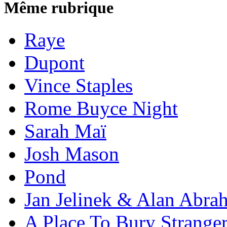
Même rubrique
Raye
Dupont
Vince Staples
Rome Buyce Night
Sarah Maï
Josh Mason
Pond
Jan Jelinek & Alan Abra
A Place To Bury Strange