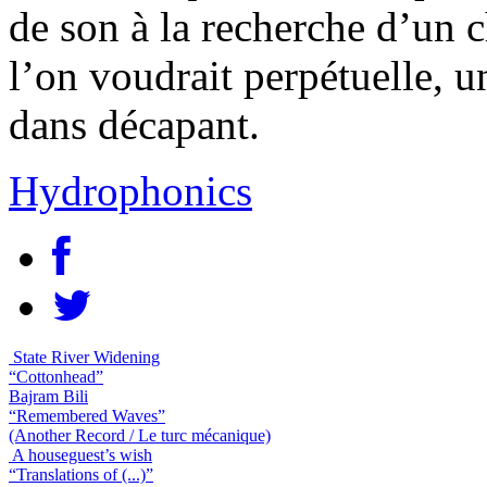
de son à la recherche d’un 
l’on voudrait perpétuelle,
dans décapant.
Hydrophonics
State River Widening
“Cottonhead”
Bajram Bili
“Remembered Waves”
(Another Record / Le turc mécanique)
A houseguest’s wish
“Translations of (...)”