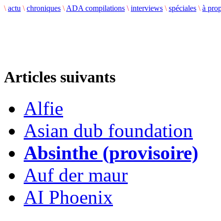
\
actu
\
chroniques
\
ADA compilations
\
interviews
\
spéciales
\
à pro
Articles suivants
Alfie
Asian dub foundation
Absinthe (provisoire)
Auf der maur
AI Phoenix