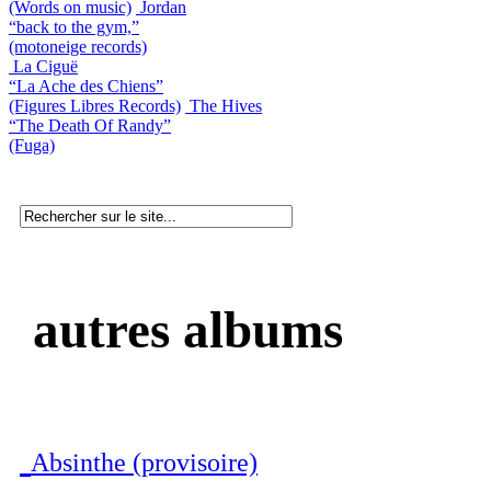
(Words on music)
Jordan
“back to the gym,”
(motoneige records)
La Ciguë
“La Ache des Chiens”
(Figures Libres Records)
The Hives
“The Death Of Randy”
(Fuga)
autres albums
Absinthe (provisoire)