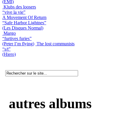
(EMI)
Klubs des loosers
“vive la vie”
A Movement Of Return
“Safe Harbor Lightnes”
(Les Disques Normal)
Margo
“furtives furies”
(Peter I’m flying)
The lost communists
“s/t”
(Hiero)
autres albums