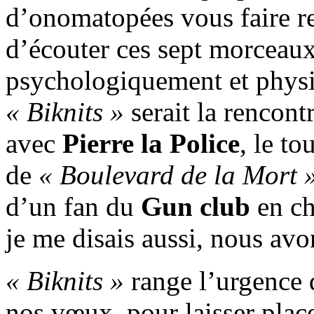
d’onomatopées vous faire re
d’écouter ces sept morceaux
psychologiquement et physi
« Biknits »
serait la rencont
avec
Pierre la Police
, le t
de
« Boulevard de la Mort 
d’un fan du
Gun club
en ch
je me disais aussi, nous avo
« Biknits »
range l’urgence 
nos vœux, pour laisser plac