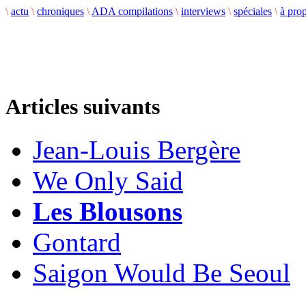
\
actu
\
chroniques
\
ADA compilations
\
interviews
\
spéciales
\
à pro
Articles suivants
Jean-Louis Bergère
We Only Said
Les Blousons
Gontard
Saigon Would Be Seoul