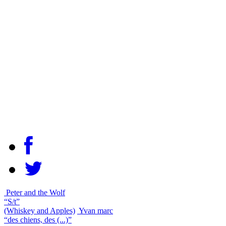
Peter and the Wolf
“S/t”
(Whiskey and Apples)
Yvan marc
“des chiens, des (...)”