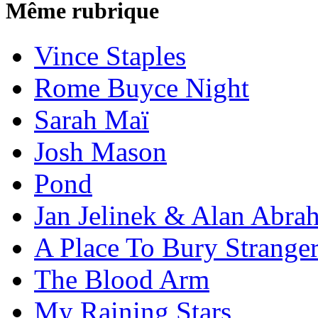
Même rubrique
Vince Staples
Rome Buyce Night
Sarah Maï
Josh Mason
Pond
Jan Jelinek & Alan Abra
A Place To Bury Strange
The Blood Arm
My Raining Stars