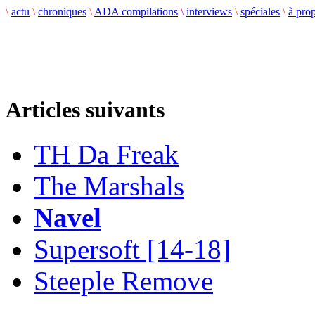
\
actu
\
chroniques
\
ADA compilations
\
interviews
\
spéciales
\
à pro
Articles suivants
TH Da Freak
The Marshals
Navel
Supersoft [14-18]
Steeple Remove