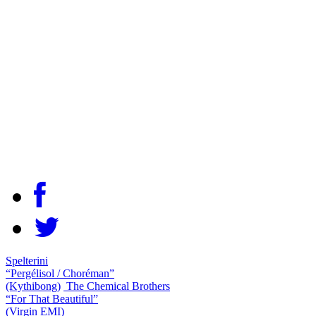
Spelterini
“Pergélisol / Choréman”
(Kythibong)
The Chemical Brothers
“For That Beautiful”
(Virgin EMI)