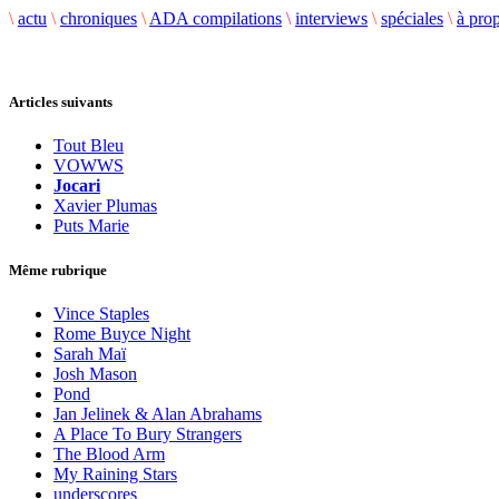
\
actu
\
chroniques
\
ADA compilations
\
interviews
\
spéciales
\
à pro
Articles suivants
Tout Bleu
VOWWS
Jocari
Xavier Plumas
Puts Marie
Même rubrique
Vince Staples
Rome Buyce Night
Sarah Maï
Josh Mason
Pond
Jan Jelinek & Alan Abrahams
A Place To Bury Strangers
The Blood Arm
My Raining Stars
underscores