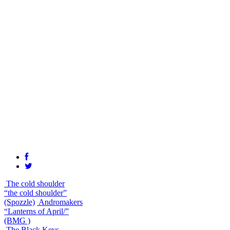
The cold shoulder
“the cold shoulder”
(Spozzle)
Andromakers
“Lanterns of April/”
(BMG )
The Black Keys