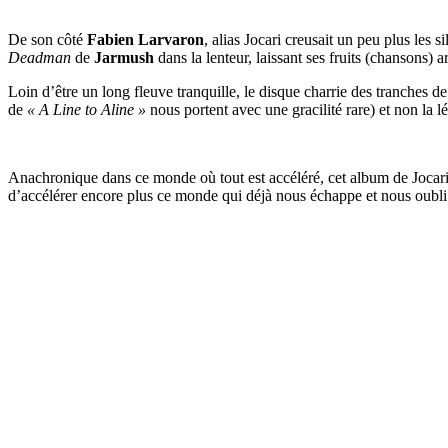
De son côté
Fabien Larvaron
, alias Jocari creusait un peu plus les s
Deadman
de
Jarmush
dans la lenteur, laissant ses fruits (chansons) ar
Loin d’être un long fleuve tranquille, le disque charrie des tranches de
de
« A Line to Aline »
nous portent avec une gracilité rare) et non la 
Anachronique dans ce monde où tout est accéléré, cet album de Jocari e
d’accélérer encore plus ce monde qui déjà nous échappe et nous oubli. U