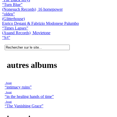
“Turn Blue”
(Nonesuch Records)
16 horsepower
“olden”
(Glitterhouse)
Enrico Degani & Fabrizio Modonese Palumbo
“Times Lapses”
(Auand Records)
Movietone
“S/t”
autres albums
Jocari
“intimacy ruins”
Jocari
“in the healing hands of time”
Jocari
“The Vanishing Grace”