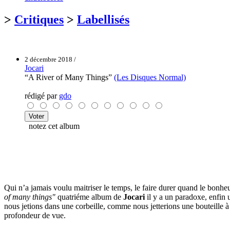
>
Critiques
>
Labellisés
2 décembre 2018 /
Jocari
“A River of Many Things”
(Les Disques Normal)
rédigé par
gdo
notez cet album
Qui n’a jamais voulu maitriser le temps, le faire durer quand le bonheu
of many things"
quatriéme album de
Jocari
il y a un paradoxe, enfin 
nous jetions dans une corbeille, comme nous jetterions une bouteille à
profondeur de vue.