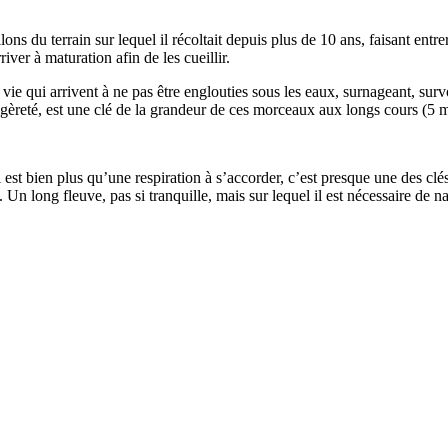
illons du terrain sur lequel il récoltait depuis plus de 10 ans, faisant en
river à maturation afin de les cueillir.
 vie qui arrivent à ne pas être englouties sous les eaux, surnageant, survo
légèreté, est une clé de la grandeur de ces morceaux aux longs cours (5 
st bien plus qu’une respiration à s’accorder, c’est presque une des clés
n long fleuve, pas si tranquille, mais sur lequel il est nécessaire de n