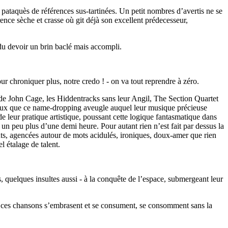
pataquès de références sus-tartinées. Un petit nombres d’avertis ne se
rence sèche et crasse où git déjà son excellent prédecesseur,
t du devoir un brin baclé mais accompli.
ur chroniquer plus, notre credo ! - on va tout reprendre à zéro.
de John Cage, les Hiddentracks sans leur Angil, The Section Quartet
ux que ce name-dropping aveugle auquel leur musique précieuse
e leur pratique artistique, poussant cette logique fantasmatique dans
 un peu plus d’une demi heure. Pour autant rien n’est fait par dessus la
uts, agencées autour de mots acidulés, ironiques, doux-amer que rien
l étalage de talent.
s, quelques insultes aussi - à la conquête de l’espace, submergeant leur
é, ces chansons s’embrasent et se consument, se consomment sans la