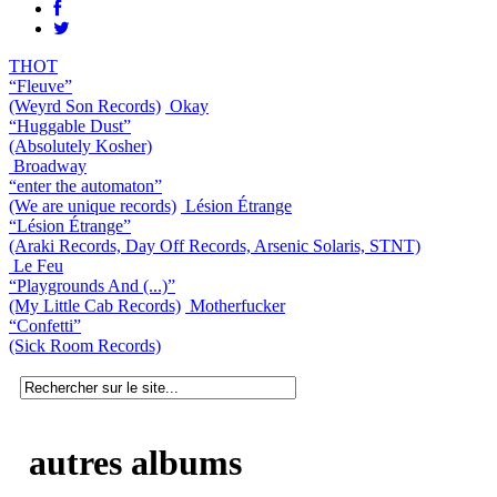
THOT
“Fleuve”
(Weyrd Son Records)
Okay
“Huggable Dust”
(Absolutely Kosher)
Broadway
“enter the automaton”
(We are unique records)
Lésion Étrange
“Lésion Étrange”
(Araki Records, Day Off Records, Arsenic Solaris, STNT)
Le Feu
“Playgrounds And (...)”
(My Little Cab Records)
Motherfucker
“Confetti”
(Sick Room Records)
autres albums