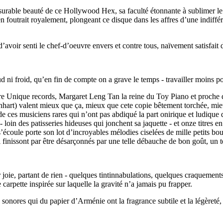
nsurable beauté de ce Hollywood Hex, sa faculté étonnante à sublimer le 
’en foutrait royalement, plongeant ce disque dans les affres d’une indiffé
 d’avoir senti le chef-d’oeuvre envers et contre tous, naïvement satisfai
ud ni froid, qu’en fin de compte on a grave le temps - travailler moins po
re Unique records, Margaret Leng Tan la reine du Toy Piano et proche 
art) valent mieux que ça, mieux que cete copie bêtement torchée, mie
e ces musiciens rares qui n’ont pas abdiqué la part onirique et ludique d
oin des patisseries hideuses qui jonchent sa jaquette - et onze titres en
écoule porte son lot d’incroyables mélodies ciselées de mille petits bo
 finissont par être désarçonnés par une telle débauche de bon goût, un te
 joie, partant de rien - quelques tintinnabulations, quelques craquement
 carpette inspirée sur laquelle la gravité n’a jamais pu frapper.
 sonores qui du papier d’Arménie ont la fragrance subtile et la légèret