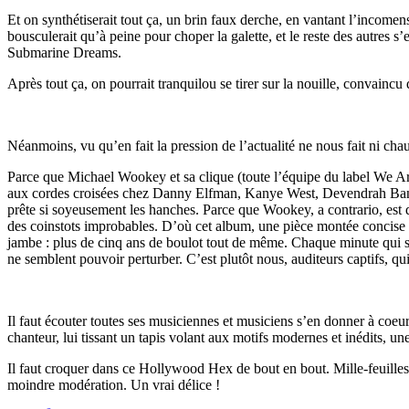
Et on synthétiserait tout ça, un brin faux derche, en vantant l’income
bousculerait qu’à peine pour choper la galette, et le reste des autres s
Submarine Dreams.
Après tout ça, on pourrait tranquilou se tirer sur la nouille, convaincu
Néanmoins, vu qu’en fait la pression de l’actualité ne nous fait ni cha
Parce que Michael Wookey et sa clique (toute l’équipe du label We A
aux cordes croisées chez Danny Elfman, Kanye West, Devendrah Banh
prête si soyeusement les hanches. Parce que Wookey, a contrario, est d
des coinstots improbables. D’où cet album, une pièce montée concise - l
jambe : plus de cinq ans de boulot tout de même. Chaque minute qui s’
ne semblent pouvoir perturber. C’est plutôt nous, auditeurs captifs, qui
Il faut écouter toutes ses musiciennes et musiciens s’en donner à coeur
chanteur, lui tissant un tapis volant aux motifs modernes et inédits, une
Il faut croquer dans ce Hollywood Hex de bout en bout. Mille-feuilles
moindre modération. Un vrai délice !