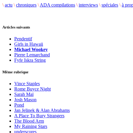
\
actu
\
chroniques
\
ADA compilations
\
interviews
\
spéciales
\
à pro
Articles suivants
Pendentif
Girls in Hawaii
Michael Wookey
Pierre Lemarchand
Fyfe Iskra String
Même rubrique
Vince Staples
Rome Buyce Night
Sarah Maï
Josh Mason
Pond
Jan Jelinek & Alan Abrahams
A Place To Bury Strangers
The Blood Arm
My Raining Stars
underscores