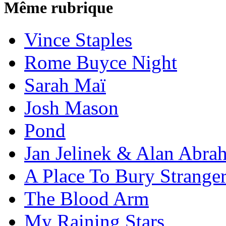
Même rubrique
Vince Staples
Rome Buyce Night
Sarah Maï
Josh Mason
Pond
Jan Jelinek & Alan Abra
A Place To Bury Strange
The Blood Arm
My Raining Stars