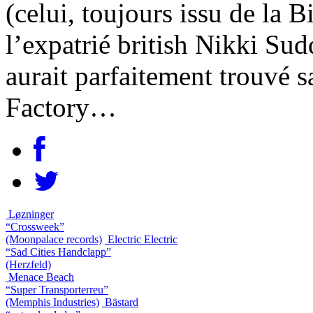
(celui, toujours issu de la 
l’expatrié british Nikki Sud
aurait parfaitement trouvé s
Factory…
Løzninger
“Crossweek”
(Moonpalace records)
Electric Electric
“Sad Cities Handclapp”
(Herzfeld)
Menace Beach
“Super Transporterreu”
(Memphis Industries)
Bästard