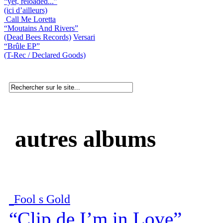
“yet, reloaded...”
(ici d’ailleurs)
Call Me Loretta
“Moutains And Rivers”
(Dead Bees Records)
Versari
“Brûle EP”
(T-Rec / Declared Goods)
autres albums
Fool s Gold
“Clip de I’m in Love”