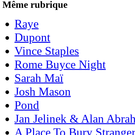
Même rubrique
Raye
Dupont
Vince Staples
Rome Buyce Night
Sarah Maï
Josh Mason
Pond
Jan Jelinek & Alan Abra
A Place To Bury Strange