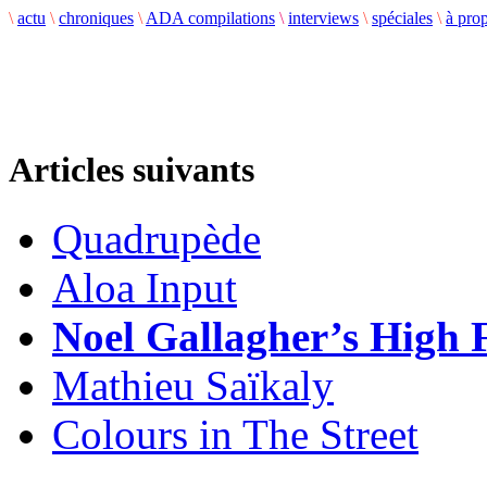
\
actu
\
chroniques
\
ADA compilations
\
interviews
\
spéciales
\
à pro
Articles suivants
Quadrupède
Aloa Input
Noel Gallagher’s High 
Mathieu Saïkaly
Colours in The Street