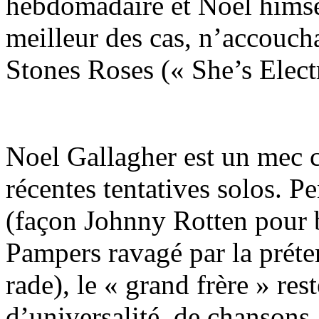
hebdomadaire et Noel himself
meilleur des cas, n’accouch
Stones Roses (« She’s Electr
Noel Gallagher est un mec c
récentes tentatives solos. P
(façon Johnny Rotten pour b
Pampers ravagé par la prét
rade), le « grand frère » re
d’universalité, de chansons