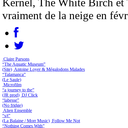
Kernel, The White Birch et 
vraiment de la neige en févri
Claire Parsons
“The Aquatic Museum”
(Site)
Antoine Loyer & Mégalodons Malades
“Talamanca”
(Le Saule)
Microfilm
“a journey to the”
(JR prod)
DJ Click
“labesse”
(No fridge)
Alien Ensemble
“s/t”
(La Balaine / Morr Music)
Follow Me Not
“Nothing Comes With”