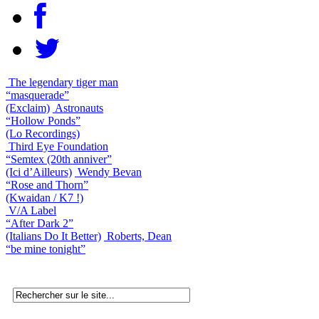
The legendary tiger man
“masquerade”
(Exclaim)
Astronauts
“Hollow Ponds”
(Lo Recordings)
Third Eye Foundation
“Semtex (20th anniver”
(Ici d’Ailleurs)
Wendy Bevan
“Rose and Thorn”
(Kwaidan / K7 !)
V/A Label
“After Dark 2”
(Italians Do It Better)
Roberts, Dean
“be mine tonight”