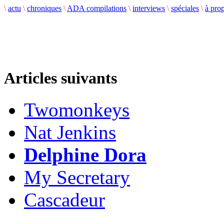
\
actu
\
chroniques
\
ADA compilations
\
interviews
\
spéciales
\
à pro
Articles suivants
Twomonkeys
Nat Jenkins
Delphine Dora
My Secretary
Cascadeur