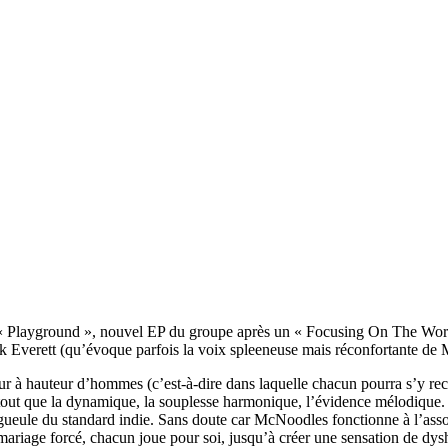
« Playground », nouvel EP du groupe après un « Focusing On The Worst
k Everett (qu’évoque parfois la voix spleeneuse mais réconfortante d
 à hauteur d’hommes (c’est-à-dire dans laquelle chacun pourra s’y rec
out que la dynamique, la souplesse harmonique, l’évidence mélodique. «
e gueule du standard indie. Sans doute car McNoodles fonctionne à l’assoc
e mariage forcé, chacun joue pour soi, jusqu’à créer une sensation de dy