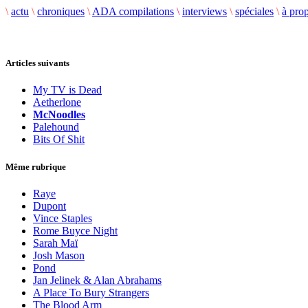
\
actu
\
chroniques
\
ADA compilations
\
interviews
\
spéciales
\
à pro
Articles suivants
My TV is Dead
Aetherlone
McNoodles
Palehound
Bits Of Shit
Même rubrique
Raye
Dupont
Vince Staples
Rome Buyce Night
Sarah Maï
Josh Mason
Pond
Jan Jelinek & Alan Abrahams
A Place To Bury Strangers
The Blood Arm