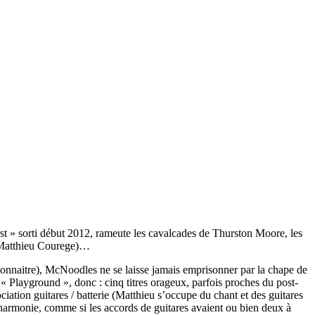
 » sorti début 2012, rameute les cavalcades de Thurston Moore, les
e Matthieu Courege)…
onnaitre), McNoodles ne se laisse jamais emprisonner par la chape de
 Playground », donc : cinq titres orageux, parfois proches du post-
iation guitares / batterie (Matthieu s’occupe du chant et des guitares
sharmonie, comme si les accords de guitares avaient ou bien deux à