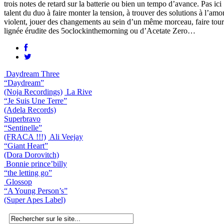
trois notes de retard sur la batterie ou bien un tempo d’avance. Pas ic
talent du duo à faire monter la tension, à trouver des solutions à l’am
violent, jouer des changements au sein d’un même morceau, faire tourn
lignée érudite des 5oclockinthemorning ou d’Acetate Zero…
Daydream Three
“Daydream”
(Noja Recordings)
La Rive
“Je Suis Une Terre”
(Adela Records)
Superbravo
“Sentinelle”
(FRACA !!!)
Ali Veejay
“Giant Heart”
(Dora Dorovitch)
Bonnie prince’billy
“the letting go”
Glossop
“A Young Person’s”
(Super Apes Label)