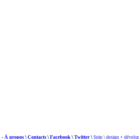
 -
À propos
\
Contacts
\
Facebook
\
Twitter
\
Spip
\
design + dévelo