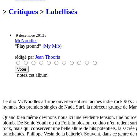
>
Critiques
>
Labellisés
9 décembre 2013 /
McNoodles
“Playground”
(My Mib)
rédigé par
Jean Thooris
notez cet album
Le duo McNoodles affirme ouvertement ses racines indie-rock 90’s : 
hymnes des premiers singles de Nada Surf, la noirceur grunge de Mar
Quand bien même devinons-nous ici une évidente tension, une noirceur
plomb. De Sonic Youth ou du Folk Implosion, ce duo n’en retient surt
rock, mais qui conservent une belle allure de hits potentiels, la sacré
tranchantes, Philippe Vesin de la batterie). Souvent, dans ce genre d