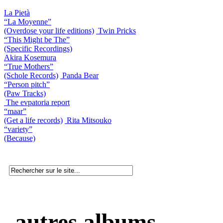
La Pietà
“La Moyenne”
(Overdose your life editions)
Twin Pricks
“This Might be The”
(Specific Recordings)
Akira Kosemura
“True Mothers”
(Schole Records)
Panda Bear
“Person pitch”
(Paw Tracks)
The evpatoria report
“maar”
(Get a life records)
Rita Mitsouko
“variety”
(Because)
autres albums