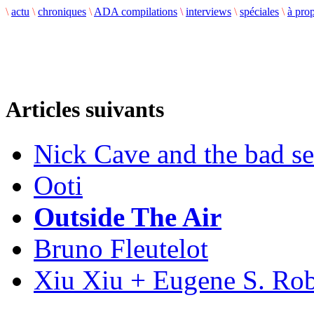
\
actu
\
chroniques
\
ADA compilations
\
interviews
\
spéciales
\
à pro
Articles suivants
Nick Cave and the bad s
Ooti
Outside The Air
Bruno Fleutelot
Xiu Xiu + Eugene S. Ro