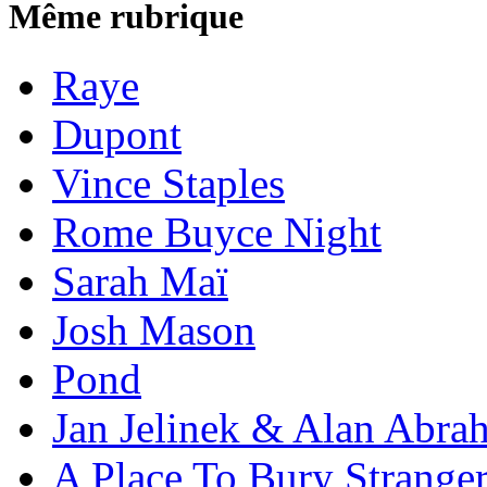
Même rubrique
Raye
Dupont
Vince Staples
Rome Buyce Night
Sarah Maï
Josh Mason
Pond
Jan Jelinek & Alan Abra
A Place To Bury Strange