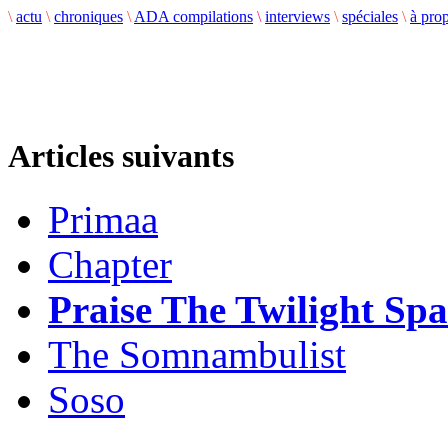
\
actu
\
chroniques
\
ADA compilations
\
interviews
\
spéciales
\
à pro
Articles suivants
Primaa
Chapter
Praise The Twilight Sp
The Somnambulist
Soso