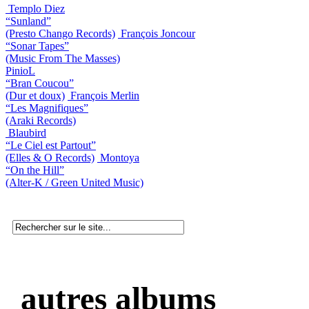
Templo Diez
“Sunland”
(Presto Chango Records)
François Joncour
“Sonar Tapes”
(Music From The Masses)
PinioL
“Bran Coucou”
(Dur et doux)
François Merlin
“Les Magnifiques”
(Araki Records)
Blaubird
“Le Ciel est Partout”
(Elles & O Records)
Montoya
“On the Hill”
(Alter-K / Green United Music)
autres albums