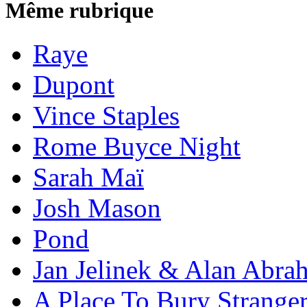
Même rubrique
Raye
Dupont
Vince Staples
Rome Buyce Night
Sarah Maï
Josh Mason
Pond
Jan Jelinek & Alan Abra
A Place To Bury Strange