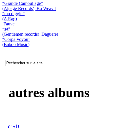
“Grande Camouflage”
(Alpage Records)
Bo Weavil
“mo diggin”
(A Rag)
Fauve
“s/t”
(Gentlemen records)
Daguerre
“Corps Voyou”
(Baboo Music)
autres albums
Cali