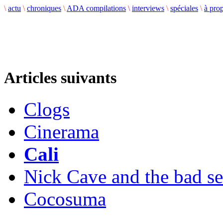
\
actu
\
chroniques
\
ADA compilations
\
interviews
\
spéciales
\
à pro
Articles suivants
Clogs
Cinerama
Cali
Nick Cave and the bad s
Cocosuma