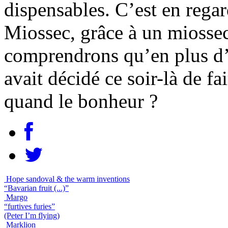
dispensables. C’est en regar
Miossec, grâce à un miosse
comprendrons qu’en plus d’a
avait décidé ce soir-là de fa
quand le bonheur ?
Hope sandoval & the warm inventions
“Bavarian fruit (...)”
Margo
“furtives furies”
(Peter I’m flying)
Marklion