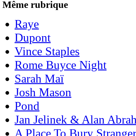
Même rubrique
Raye
Dupont
Vince Staples
Rome Buyce Night
Sarah Maï
Josh Mason
Pond
Jan Jelinek & Alan Abra
A Place To Bury Strange