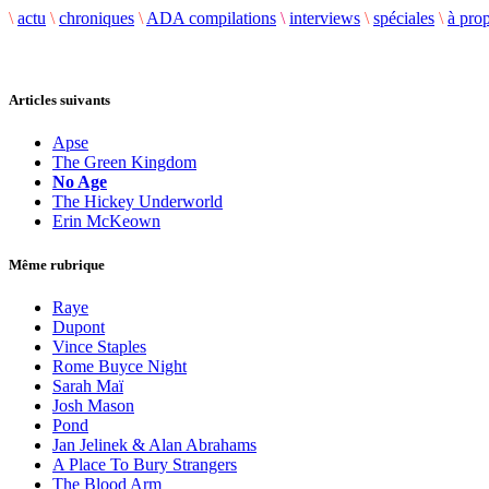
\
actu
\
chroniques
\
ADA compilations
\
interviews
\
spéciales
\
à pro
Articles suivants
Apse
The Green Kingdom
No Age
The Hickey Underworld
Erin McKeown
Même rubrique
Raye
Dupont
Vince Staples
Rome Buyce Night
Sarah Maï
Josh Mason
Pond
Jan Jelinek & Alan Abrahams
A Place To Bury Strangers
The Blood Arm