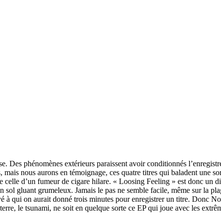
se. Des phénomènes extérieurs paraissent avoir conditionnés l’enregis
 mais nous aurons en témoignage, ces quatre titres qui baladent une sort
e celle d’un fumeur de cigare hilare. « Loosing Feeling » est donc un di
un sol gluant grumeleux. Jamais le pas ne semble facile, même sur la pl
 qui on aurait donné trois minutes pour enregistrer un titre. Donc No Ag
e terre, le tsunami, ne soit en quelque sorte ce EP qui joue avec les ext