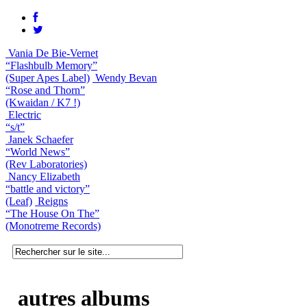
Vania De Bie-Vernet
“Flashbulb Memory”
(Super Apes Label)
Wendy Bevan
“Rose and Thorn”
(Kwaidan / K7 !)
Electric
“s/t”
Janek Schaefer
“World News”
(Rev Laboratories)
Nancy Elizabeth
“battle and victory”
(Leaf)
Reigns
“The House On The”
(Monotreme Records)
autres albums