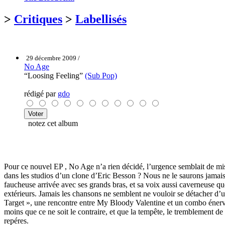
>
Critiques
>
Labellisés
29 décembre 2009 /
No Age
“Loosing Feeling”
(Sub Pop)
rédigé par
gdo
notez cet album
Pour ce nouvel EP , No Age n’a rien décidé, l’urgence semblait de mi
dans les studios d’un clone d’Eric Besson ? Nous ne le saurons jamais,
faucheuse arrivée avec ses grands bras, et sa voix aussi caverneuse qu
extérieurs. Jamais les chansons ne semblent ne vouloir se détacher d’
Target », une rencontre entre My Bloody Valentine et un combo énervé à
moins que ce ne soit le contraire, et que la tempête, le tremblement d
repéres.