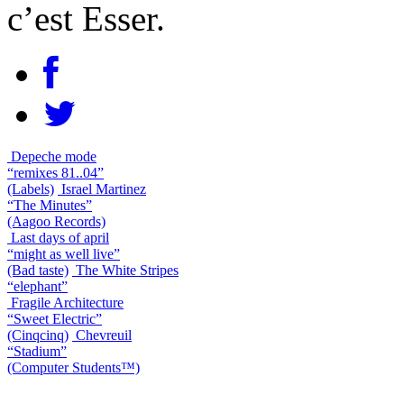
c’est Esser.
Depeche mode
“remixes 81..04”
(Labels)
Israel Martinez
“The Minutes”
(Aagoo Records)
Last days of april
“might as well live”
(Bad taste)
The White Stripes
“elephant”
Fragile Architecture
“Sweet Electric”
(Cinqcinq)
Chevreuil
“Stadium”
(Computer Students™)