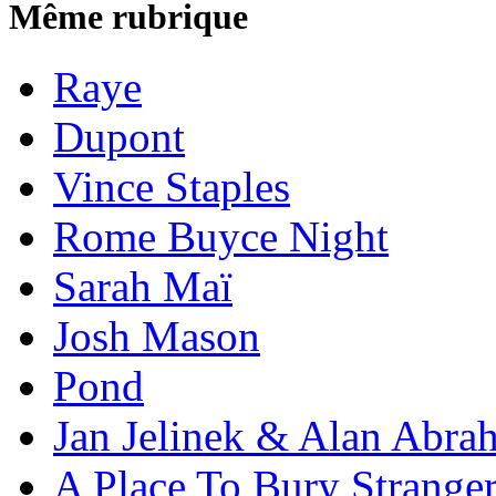
Même rubrique
Raye
Dupont
Vince Staples
Rome Buyce Night
Sarah Maï
Josh Mason
Pond
Jan Jelinek & Alan Abra
A Place To Bury Strange