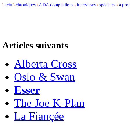
\
actu
\
chroniques
\
ADA compilations
\
interviews
\
spéciales
\
à pro
Articles suivants
Alberta Cross
Oslo & Swan
Esser
The Joe K-Plan
La Fiançée