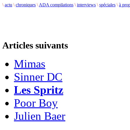
\
actu
\
chroniques
\
ADA compilations
\
interviews
\
spéciales
\
à pro
Articles suivants
Mimas
Sinner DC
Les Spritz
Poor Boy
Julien Baer