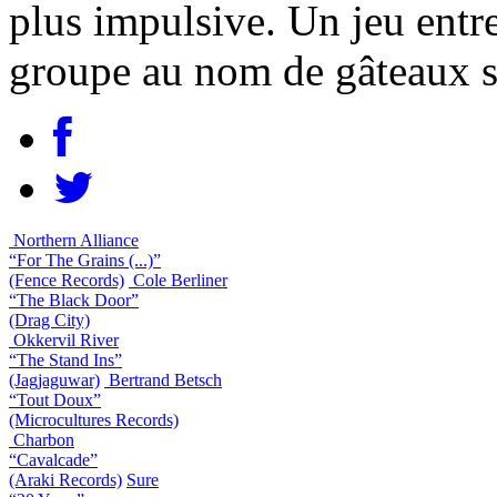
plus impulsive. Un jeu entre
groupe au nom de gâteaux s
Northern Alliance
“For The Grains (...)”
(Fence Records)
Cole Berliner
“The Black Door”
(Drag City)
Okkervil River
“The Stand Ins”
(Jagjaguwar)
Bertrand Betsch
“Tout Doux”
(Microcultures Records)
Charbon
“Cavalcade”
(Araki Records)
Sure