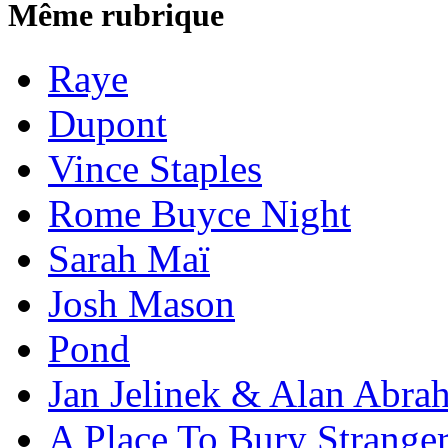
Même rubrique
Raye
Dupont
Vince Staples
Rome Buyce Night
Sarah Maï
Josh Mason
Pond
Jan Jelinek & Alan Abra
A Place To Bury Strange