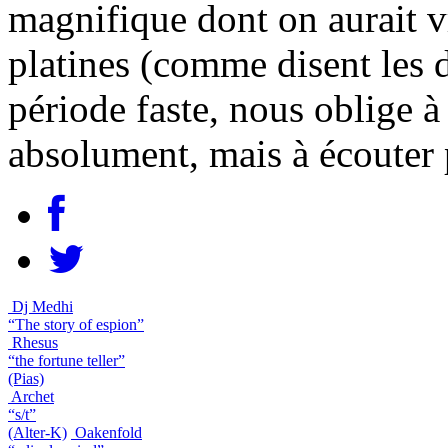
magnifique dont on aurait v
platines (comme disent les 
période faste, nous oblige à
absolument, mais à écouter 
Dj Medhi
“The story of espion”
Rhesus
“the fortune teller”
(Pias)
Archet
“s/t”
(Alter-K)
Oakenfold