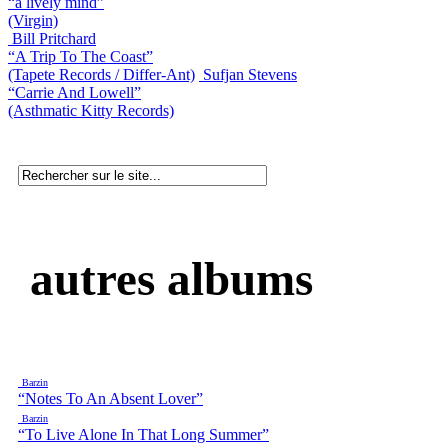
“a lively mind”
(Virgin)
Bill Pritchard
“A Trip To The Coast”
(Tapete Records / Differ-Ant)
Sufjan Stevens
“Carrie And Lowell”
(Asthmatic Kitty Records)
autres albums
Barzin
“Notes To An Absent Lover”
Barzin
“To Live Alone In That Long Summer”