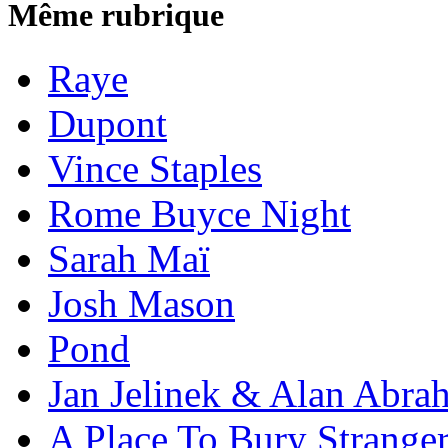
Même rubrique
Raye
Dupont
Vince Staples
Rome Buyce Night
Sarah Maï
Josh Mason
Pond
Jan Jelinek & Alan Abra
A Place To Bury Strange