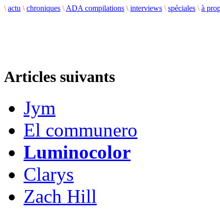
\
actu
\
chroniques
\
ADA compilations
\
interviews
\
spéciales
\
à pro
Articles suivants
Jym
El communero
Luminocolor
Clarys
Zach Hill