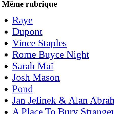
Même rubrique
Raye
Dupont
Vince Staples
Rome Buyce Night
Sarah Maï
Josh Mason
Pond
Jan Jelinek & Alan Abra
A Place To Bury Strange