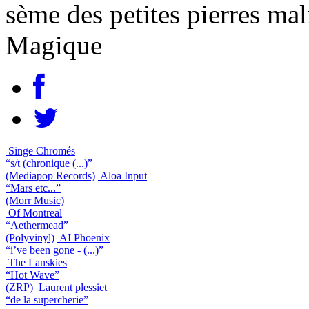
sème des petites pierres mal
Magique
Singe Chromés
“s/t (chronique (...)”
(Mediapop Records)
Aloa Input
“Mars etc...”
(Morr Music)
Of Montreal
“Aethermead”
(Polyvinyl)
AI Phoenix
“i’ve been gone - (...)”
The Lanskies
“Hot Wave”
(ZRP)
Laurent plessiet
“de la supercherie”