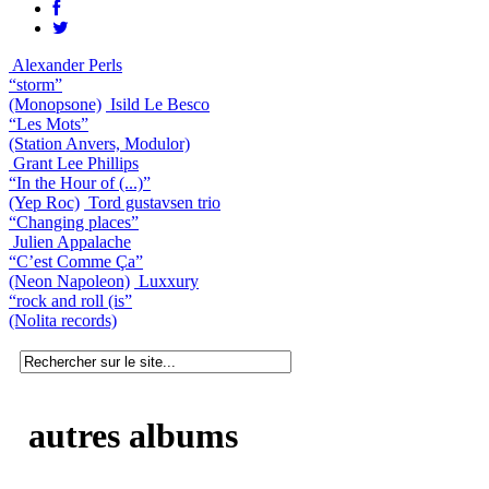
Alexander Perls
“storm”
(Monopsone)
Isild Le Besco
“Les Mots”
(Station Anvers, Modulor)
Grant Lee Phillips
“In the Hour of (...)”
(Yep Roc)
Tord gustavsen trio
“Changing places”
Julien Appalache
“C’est Comme Ça”
(Neon Napoleon)
Luxxury
“rock and roll (is”
(Nolita records)
autres albums