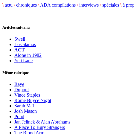
\
actu
\
chroniques
\
ADA compilations
\
interviews
\
spéciales
\
à pro
Articles suivants
Swell
Los alamos
ACT
Alone in 1982
Yeti Lane
Même rubrique
Raye
Dupont
Vince Staples
Rome Buyce Night
Sarah Maï
Josh Mason
Pond
Jan Jelinek & Alan Abrahams
A Place To Bury Strangers
The Blood Arm