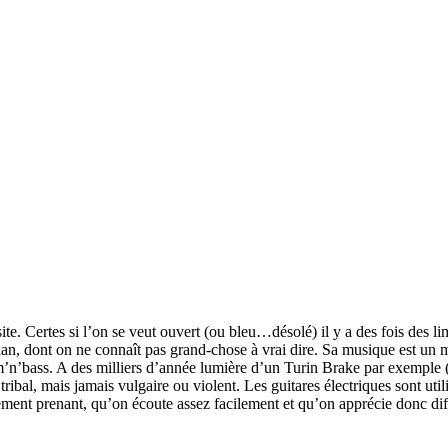
te. Certes si l’on se veut ouvert (ou bleu…désolé) il y a des fois des l
stian, dont on ne connaît pas grand-chose à vrai dire. Sa musique est u
m’n’bass. A des milliers d’année lumière d’un Turin Brake par exemple
ribal, mais jamais vulgaire ou violent. Les guitares électriques sont uti
ment prenant, qu’on écoute assez facilement et qu’on apprécie donc dif