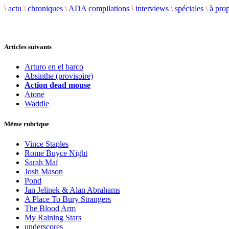
\
actu
\
chroniques
\
ADA compilations
\
interviews
\
spéciales
\
à pro
Articles suivants
Arturo en el barco
Absinthe (provisoire)
Action dead mouse
Atone
Waddle
Même rubrique
Vince Staples
Rome Buyce Night
Sarah Maï
Josh Mason
Pond
Jan Jelinek & Alan Abrahams
A Place To Bury Strangers
The Blood Arm
My Raining Stars
underscores