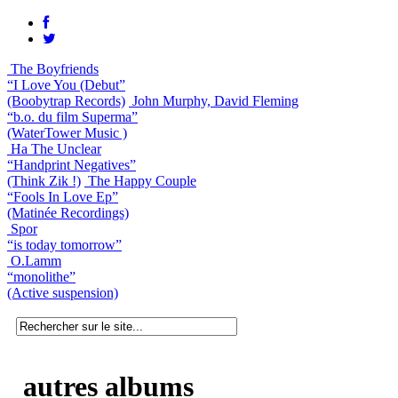
The Boyfriends
“I Love You (Debut”
(Boobytrap Records)
John Murphy, David Fleming
“b.o. du film Superma”
(WaterTower Music )
Ha The Unclear
“Handprint Negatives”
(Think Zik !)
The Happy Couple
“Fools In Love Ep”
(Matinée Recordings)
Spor
“is today tomorrow”
O.Lamm
“monolithe”
(Active suspension)
autres albums