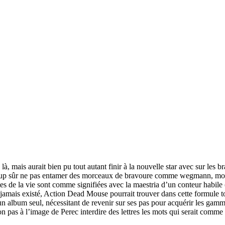
, mais aurait bien pu tout autant finir à la nouvelle star avec sur les b
à coup sûr ne pas entamer des morceaux de bravoure comme wegmann, morc
rates de la vie sont comme signifiées avec la maestria d’un conteur habi
t jamais existé, Action Dead Mouse pourrait trouver dans cette formule to
album seul, nécessitant de revenir sur ses pas pour acquérir les gamme
n pas à l’image de Perec interdire des lettres les mots qui serait comme 