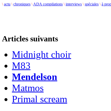
\
actu
\
chroniques
\
ADA compilations
\
interviews
\
spéciales
\
à pro
Articles suivants
Midnight choir
M83
Mendelson
Matmos
Primal scream