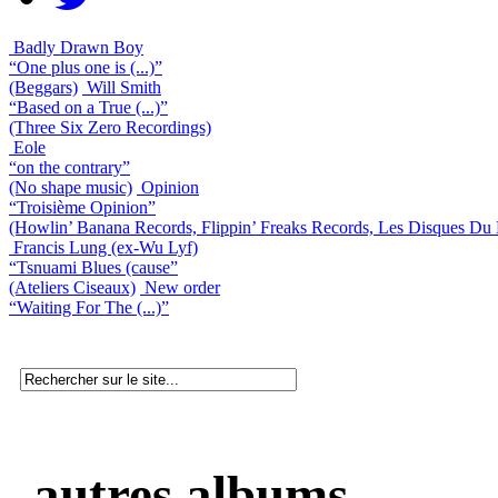
Badly Drawn Boy
“One plus one is (...)”
(Beggars)
Will Smith
“Based on a True (...)”
(Three Six Zero Recordings)
Eole
“on the contrary”
(No shape music)
Opinion
“Troisième Opinion”
(Howlin’ Banana Records, Flippin’ Freaks Records, Les Disques Du 
Francis Lung (ex-Wu Lyf)
“Tsnuami Blues (cause”
(Ateliers Ciseaux)
New order
“Waiting For The (...)”
autres albums