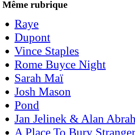
Même rubrique
Raye
Dupont
Vince Staples
Rome Buyce Night
Sarah Maï
Josh Mason
Pond
Jan Jelinek & Alan Abra
A Place To Bury Strange