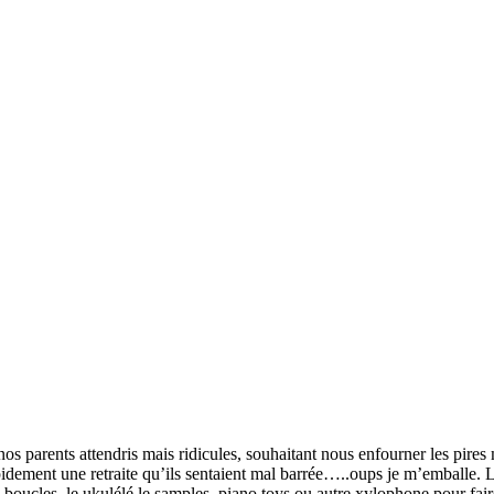
s parents attendris mais ridicules, souhaitant nous enfourner les pires m
rapidement une retraite qu’ils sentaient mal barrée…..oups je m’emballe.
 boucles, le ukulélé le samples, piano toys ou autre xylophone pour fair