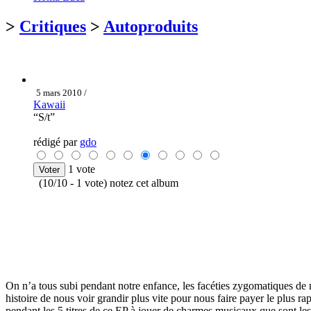
>
Critiques
>
Autoproduits
5 mars 2010 /
Kawaii
“S/t”
rédigé par
gdo
1 vote
(10/10 - 1 vote) notez cet album
On n’a tous subi pendant notre enfance, les facéties zygomatiques de no
histoire de nous voir grandir plus vite pour nous faire payer le plus 
pendant les 5 titres de ce EP à jouer de charmes musicaux que sont les