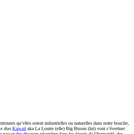
ixtures qu’elles soient industrielles ou naturelles dans notre bouche,
 Le duo
Kawaii
aka La Loutre (elle) Big Bisous (lui) vont s’évertuer
e passer des discours récupérer dans les égouts de l’humanité, des