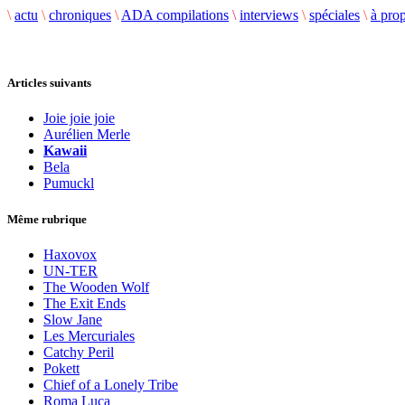
\
actu
\
chroniques
\
ADA compilations
\
interviews
\
spéciales
\
à pro
Articles suivants
Joie joie joie
Aurélien Merle
Kawaii
Bela
Pumuckl
Même rubrique
Haxovox
UN-TER
The Wooden Wolf
The Exit Ends
Slow Jane
Les Mercuriales
Catchy Peril
Pokett
Chief of a Lonely Tribe
Roma Luca