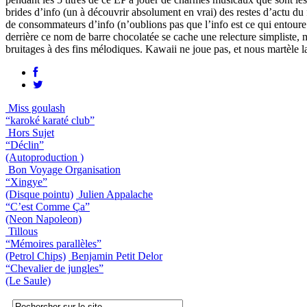
brides d’info (un à découvrir absolument en vrai) des restes d’actu du 
de consommateurs d’info (n’oublions pas que l’info est ce qui entoure 
derrière ce nom de barre chocolatée se cache une relecture simpliste, ma
bruitages à des fins mélodiques. Kawaii ne joue pas, et nous martèle la p
Miss goulash
“karoké karaté club”
Hors Sujet
“Déclin”
(Autoproduction )
Bon Voyage Organisation
“Xingye”
(Disque pointu)
Julien Appalache
“C’est Comme Ça”
(Neon Napoleon)
Tillous
“Mémoires parallèles”
(Petrol Chips)
Benjamin Petit Delor
“Chevalier de jungles”
(Le Saule)