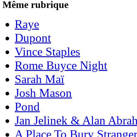
Même rubrique
Raye
Dupont
Vince Staples
Rome Buyce Night
Sarah Maï
Josh Mason
Pond
Jan Jelinek & Alan Abra
A Place To Bury Strange