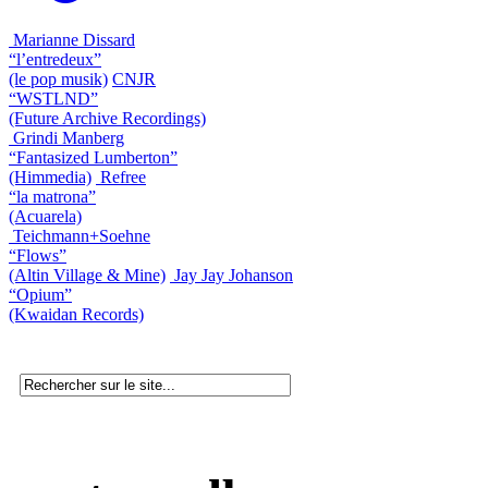
Marianne Dissard
“l’entredeux”
(le pop musik)
CNJR
“WSTLND”
(Future Archive Recordings)
Grindi Manberg
“Fantasized Lumberton”
(Himmedia)
Refree
“la matrona”
(Acuarela)
Teichmann+Soehne
“Flows”
(Altin Village & Mine)
Jay Jay Johanson
“Opium”
(Kwaidan Records)