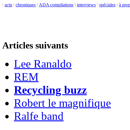
\
actu
\
chroniques
\
ADA compilations
\
interviews
\
spéciales
\
à pro
Articles suivants
Lee Ranaldo
REM
Recycling buzz
Robert le magnifique
Ralfe band